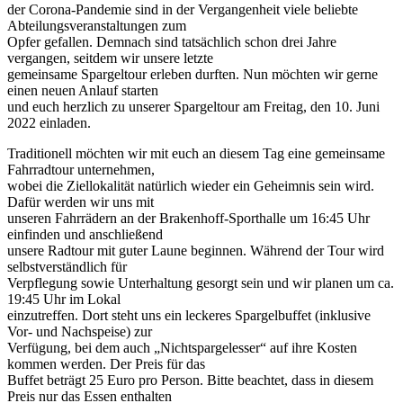
der Corona-Pandemie sind in der Vergangenheit viele beliebte
Abteilungsveranstaltungen zum
Opfer gefallen. Demnach sind tatsächlich schon drei Jahre
vergangen, seitdem wir unsere letzte
gemeinsame Spargeltour erleben durften. Nun möchten wir gerne
einen neuen Anlauf starten
und euch herzlich zu unserer Spargeltour am Freitag, den 10. Juni
2022 einladen.
Traditionell möchten wir mit euch an diesem Tag eine gemeinsame
Fahrradtour unternehmen,
wobei die Ziellokalität natürlich wieder ein Geheimnis sein wird.
Dafür werden wir uns mit
unseren Fahrrädern an der Brakenhoff-Sporthalle um 16:45 Uhr
einfinden und anschließend
unsere Radtour mit guter Laune beginnen. Während der Tour wird
selbstverständlich für
Verpflegung sowie Unterhaltung gesorgt sein und wir planen um ca.
19:45 Uhr im Lokal
einzutreffen. Dort steht uns ein leckeres Spargelbuffet (inklusive
Vor- und Nachspeise) zur
Verfügung, bei dem auch „Nichtspargelesser“ auf ihre Kosten
kommen werden. Der Preis für das
Buffet beträgt 25 Euro pro Person. Bitte beachtet, dass in diesem
Preis nur das Essen enthalten